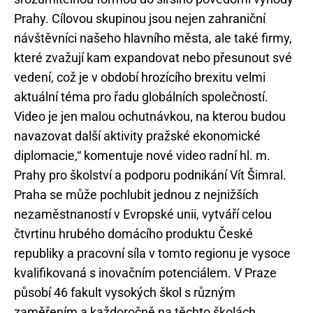
Prahy. Cílovou skupinou jsou nejen zahraniční
návštěvníci našeho hlavního města, ale také firmy,
které zvažují kam expandovat nebo přesunout své
vedení, což je v období hrozícího brexitu velmi
aktuální téma pro řadu globálních společností.
Video je jen malou ochutnávkou, na kterou budou
navazovat další aktivity pražské ekonomické
diplomacie,“ komentuje nové video radní hl. m.
Prahy pro školství a podporu podnikání Vít Šimral.
Praha se může pochlubit jednou z nejnižších
nezaměstnaností v Evropské unii, vytváří celou
čtvrtinu hrubého domácího produktu České
republiky a pracovní síla v tomto regionu je vysoce
kvalifikovaná s inovačním potenciálem. V Praze
působí 46 fakult vysokých škol s různým
zaměřením a každoročně na těchto školách