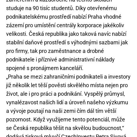
studuje na 90 tisíc studentů. Díky otevřenému
podnikatelskému prostředí nabízí Praha vhodné
zázemí pro umístění centrály korporace jakékoliv
velikosti. Česká republika jako taková navíc nabízí
stabilní daňové prostředí s výhodnými sazbami jak
pro firmy, tak pro zaměstnance a drobné
podnikatele i příznivé administrativní náklady
spojené s pronájmem kanceláří.
„Praha se mezi zahraničními podnikateli a investory
již několik let těší pověsti skvělého místa nejen pro
život, ale i pro práci a podnikání. Vyspělý průmysl,
vynalézavost našich lidí a úroveň našeho výzkumu
a vývoje poutají na naši zemi čím dál tím větší
pozornost. Když využijeme tento potenciál, může
se Česká republika těšit na skvělou budoucnost,“
dodává tisková mluvčí CzechInvestu Petra Sivová.