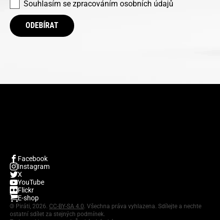
Souhlasím se
zpracováním osobních údajů
ODEBÍRAT
Facebook
Instagram
X
YouTube
Flickr
E-shop
©
Piráti, 2026.
CC-BY-SA 4.0
. Všechna práva vyhlazena. Sdílejte a nechte
ostatní sdílet za stejných podmínek.