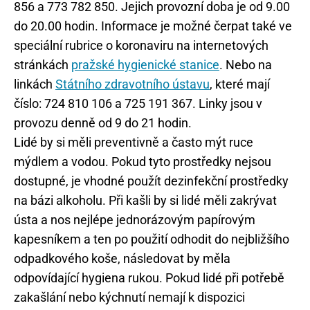
856 a 773 782 850. Jejich provozní doba je od 9.00
do 20.00 hodin. Informace je možné čerpat také ve
speciální rubrice o koronaviru na internetových
stránkách
pražské hygienické stanice
. Nebo na
linkách
Státního zdravotního ústavu
, které mají
číslo: 724 810 106 a 725 191 367. Linky jsou v
provozu denně od 9 do 21 hodin.
Lidé by si měli preventivně a často mýt ruce
mýdlem a vodou. Pokud tyto prostředky nejsou
dostupné, je vhodné použít dezinfekční prostředky
na bázi alkoholu. Při kašli by si lidé měli zakrývat
ústa a nos nejlépe jednorázovým papírovým
kapesníkem a ten po použití odhodit do nejbližšího
odpadkového koše, následovat by měla
odpovídající hygiena rukou. Pokud lidé při potřebě
zakašlání nebo kýchnutí nemají k dispozici