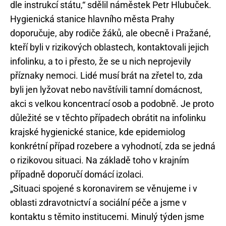
dle instrukcí státu,“ sdělil náměstek Petr Hlubuček.
Hygienická stanice hlavního města Prahy
doporučuje, aby rodiče žáků, ale obecně i Pražané,
kteří byli v rizikových oblastech, kontaktovali jejich
infolinku, a to i přesto, že se u nich neprojevily
příznaky nemoci. Lidé musí brát na zřetel to, zda
byli jen lyžovat nebo navštívili tamní domácnost,
akci s velkou koncentrací osob a podobně. Je proto
důležité se v těchto případech obrátit na infolinku
krajské hygienické stanice, kde epidemiolog
konkrétní případ rozebere a vyhodnotí, zda se jedná
o rizikovou situaci. Na základě toho v krajním
případně doporučí domácí izolaci.
„Situaci spojené s koronavirem se věnujeme i v
oblasti zdravotnictví a sociální péče a jsme v
kontaktu s těmito institucemi. Minulý týden jsme