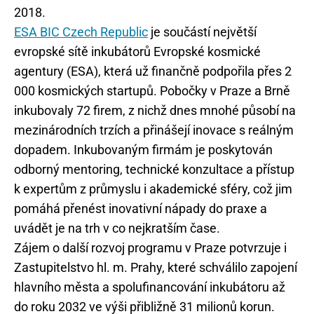
2018.
ESA BIC Czech Republic
je součástí největší
evropské sítě inkubátorů Evropské kosmické
agentury (ESA), která už finančně podpořila přes 2
000 kosmických startupů. Pobočky v Praze a Brně
inkubovaly 72 firem, z nichž dnes mnohé působí na
mezinárodních trzích a přinášejí inovace s reálným
dopadem. Inkubovaným firmám je poskytován
odborný mentoring, technické konzultace a přístup
k expertům z průmyslu i akademické sféry, což jim
pomáhá přenést inovativní nápady do praxe a
uvádět je na trh v co nejkratším čase.
Zájem o další rozvoj programu v Praze potvrzuje i
Zastupitelstvo hl. m. Prahy, které schválilo zapojení
hlavního města a spolufinancování inkubátoru až
do roku 2032 ve výši přibližně 31 milionů korun.