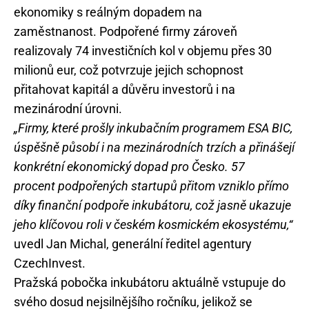
ekonomiky s reálným dopadem na
zaměstnanost. Podpořené firmy zároveň
realizovaly 74 investičních kol v objemu přes 30
milionů eur, což potvrzuje jejich schopnost
přitahovat kapitál a důvěru investorů i na
mezinárodní úrovni.
„Firmy, které prošly inkubačním programem ESA BIC,
úspěšně působí i na mezinárodních trzích a přinášejí
konkrétní ekonomický dopad pro Česko. 57
procent podpořených startupů přitom vzniklo přímo
díky finanční podpoře inkubátoru, což jasně ukazuje
jeho klíčovou roli v českém kosmickém ekosystému,“
uvedl Jan Michal, generální ředitel agentury
CzechInvest.
Pražská pobočka inkubátoru aktuálně vstupuje do
svého dosud nejsilnějšího ročníku, jelikož se