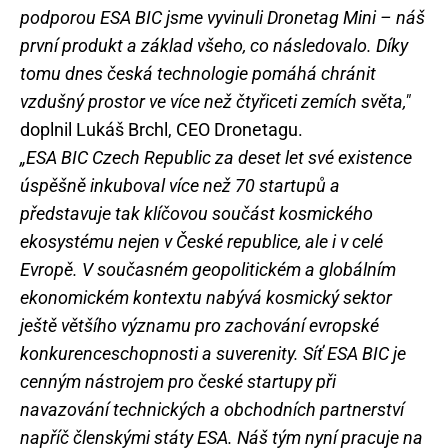
podporou ESA BIC jsme vyvinuli Dronetag Mini – náš
první produkt a základ všeho, co následovalo. Díky
tomu dnes česká technologie pomáhá chránit
vzdušný prostor ve více než čtyřiceti zemích světa,"
doplnil Lukáš Brchl, CEO Dronetagu.
„ESA BIC Czech Republic za deset let své existence
úspěšně inkuboval více než 70 startupů a
představuje tak klíčovou součást kosmického
ekosystému nejen v České republice, ale i v celé
Evropě. V současném geopolitickém a globálním
ekonomickém kontextu nabývá kosmický sektor
ještě většího významu pro zachování evropské
konkurenceschopnosti a suverenity. Síť ESA BIC je
cenným nástrojem pro české startupy při
navazování technických a obchodních partnerství
napříč členskými státy ESA. Náš tým nyní pracuje na