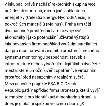
v inkubaci právě nachází rekordních skupina více
než deseti start-upů, mimo jiné v oblastech
energetiky (Celestia Energy, HydroGENesis) a
pokročilých materiálů (Malnus). Praha tím těží
dvojnásobně prostřednictvím rozvoje své
ekonomiky i jako potenciální uživatel výstupů
inkubovaných firem například využitím satelitních
dat pro monitorování životního prostředí, přesného
systému monitoringu bezpečnosti staveb a
infrastruktury nebo vytvořením digitálního dvojčete
města, které umožní ověřit opatření ve virtuálním
prostředí před nasazením v reálném světě.
Mezi úspěšné projekty ESA BIC Czech
Republic patří například firma Dronetag, která vyvíjí
technologie pro identifikaci a monitoring dronů, a
dnes je globální špičkou ve svém oboru.
„S