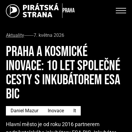
Praha
Aktuality
7. května 2026
PRAHA A KOSMICKÉ
INOVACE: 10 LET SPOLEČNÉ
CESTY S INKUBÁTOREM ESA
BIC
Daniel Mazur
Inovace
It
Hlavní město je od roku 2016 partnerem