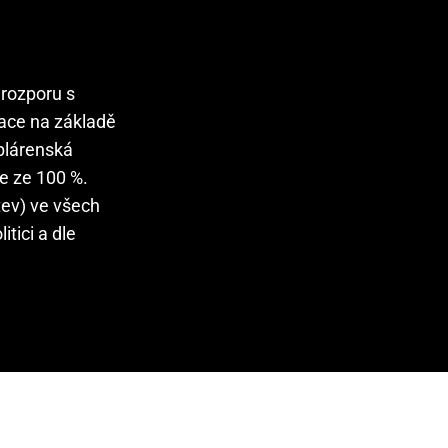
 rozporu s
mace na základě
eplárenská
ce ze 100 %.
tev) ve všech
tici a dle