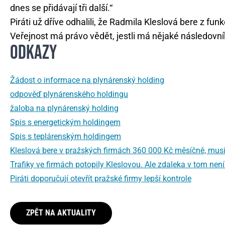
dnes se přidávají tři další.“
Piráti už dříve odhalili, že Radmila Kleslová bere z f
Veřejnost má právo vědět, jestli má nějaké následovní
ODKAZY
Žádost o informace na plynárenský holding
odpověď plynárenského holdingu
žaloba na plynárenský holding
Spis s energetickým holdingem
Spis s teplárenským holdingem
Kleslová bere v pražských firmách 360 000 Kč měsíčně, musí
Trafiky ve firmách potopily Kleslovou. Ale zdaleka v tom ne
Piráti doporučují otevřít pražské firmy lepší kontrole
ZPĚT NA AKTUALITY