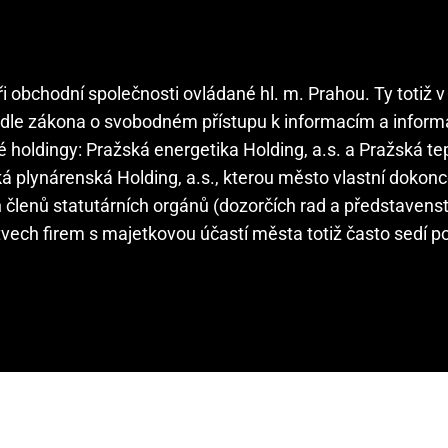
 obchodní společnosti ovládané hl. m. Prahou. Ty totiž v
m dle zákona o svobodném přístupu k informacím a infor
é holdingy: Pražská energetika Holding, a.s. a Pražská t
ká plynárenská Holding, a.s., kterou město vlastní dokon
 členů statutárních orgánů (dozorčích rad a představens
ech firem s majetkovou účastí města totiž často sedí poli