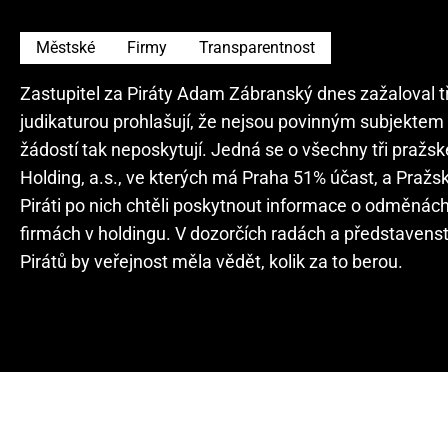
Městské
Firmy
Transparentnost
Zastupitel za Piráty Adam Zábranský dnes zažaloval tři
judikaturou prohlašují, že nejsou povinným subjekte
žádostí tak neposkytují. Jedná se o všechny tři pražsk
Holding, a.s., ve kterých má Praha 51% účast, a Pražs
Piráti po nich chtěli poskytnout informace o odměnách
firmách v holdingu. V dozorčích radách a představenstv
Pirátů by veřejnost měla vědět, kolik za to berou.