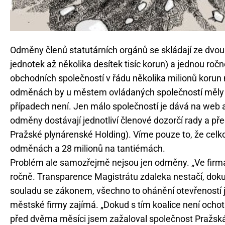
Odměny členů statutárních orgánů se skládají ze dvou
jednotek až několika desítek tisíc korun) a jednou roč
obchodních společností v řádu několika milionů korun n
odměnách by u městem ovládaných společností měly b
případech není. Jen málo společností je dává na web a z
odměny dostávají jednotliví členové dozorčí rady a p
Pražské plynárenské Holding). Víme pouze to, že celkov
odměnách a 28 milionů na tantiémách.
Problém ale samozřejmě nejsou jen odměny. „Ve firmác
ročně. Transparence Magistrátu zdaleka nestačí, dok
souladu se zákonem, všechno to ohánění otevřeností 
městské firmy zajímá. „Dokud s tím koalice není ochot
před dvěma měsíci jsem zažaloval společnost Pražská 