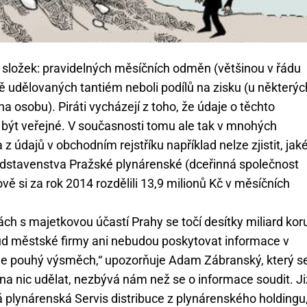
 složek: pravidelných měsíčních odměn (většinou v řádu
ně udělovaných tantiém neboli podílů na zisku (u některýc
a osobu). Piráti vycházejí z toho, že údaje o těchto
ýt veřejné. V současnosti tomu ale tak v mnohých
 údajů v obchodním rejstříku například nelze zjistit, jak
ředstavenstva Pražské plynárenské (dceřinná společnost
ě si za rok 2014 rozdělili 13,9 milionů Kč v měsíčních
h s majetkovou účastí Prahy se točí desítky miliard kor
ud městské firmy ani nebudou poskytovat informace v
je pouhý výsměch,“ upozorňuje Adam Zábranský, který s
na nic udělat, nezbývá nám než se o informace soudit. Ji
plynárenská Servis distribuce z plynárenského holdingu