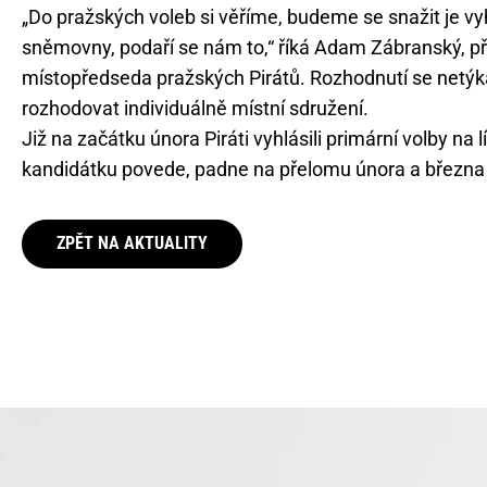
„Do pražských voleb si věříme, budeme se snažit je vyhr
sněmovny, podaří se nám to,“ říká Adam Zábranský, p
místopředseda pražských Pirátů. Rozhodnutí se netýk
rozhodovat individuálně místní sdružení.
Již na začátku února Piráti vyhlásili primární volby n
kandidátku povede, padne na přelomu února a března a
ZPĚT NA AKTUALITY