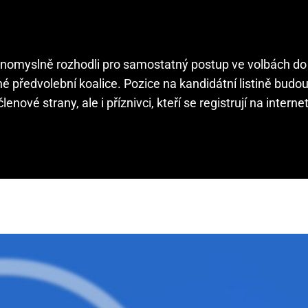
ednomyslně rozhodli pro samostatný postup ve volbách d
é předvolební koalice. Pozice na kandidátní listině bud
nové strany, ale i příznivci, kteří se registrují na intern