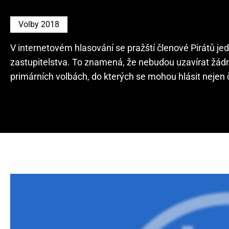
Volby 2018
V internetovém hlasování se pražští členové Pirátů j
zastupitelstva. To znamená, že nebudou uzavírat žádn
primárních volbách, do kterých se mohou hlásit nejen čle