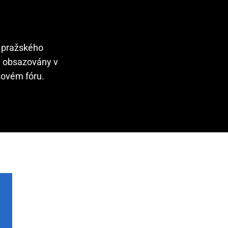
o pražského
ou obsazovány v
etovém fóru.