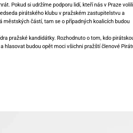
át. Pokud si udržíme podporu lidí, kteří nás v Praze volil
ředseda pirátského klubu v pražském zastupitelstvu a
á městských částí, tam se o případných koalicích budou
a lídra pražské kandidátky. Rozhodnuto o tom, kdo pirátsko
 hlasovat budou opět moci všichni pražští členové Pirát