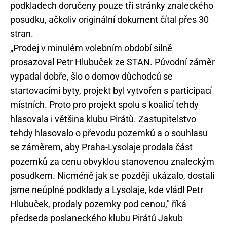
podkladech doručeny pouze tři stránky znaleckého
posudku, ačkoliv originální dokument čítal přes 30
stran.
„Prodej v minulém volebním období silně
prosazoval Petr Hlubuček ze STAN. Původní záměr
vypadal dobře, šlo o domov důchodců se
startovacími byty, projekt byl vytvořen s participací
místních. Proto pro projekt spolu s koalicí tehdy
hlasovala i většina klubu Pirátů. Zastupitelstvo
tehdy hlasovalo o převodu pozemků a o souhlasu
se záměrem, aby Praha-Lysolaje prodala část
pozemků za cenu obvyklou stanovenou znaleckým
posudkem. Nicméně jak se později ukázalo, dostali
jsme neúplné podklady a Lysolaje, kde vládl Petr
Hlubuček, prodaly pozemky pod cenou," říká
předseda poslaneckého klubu Pirátů Jakub