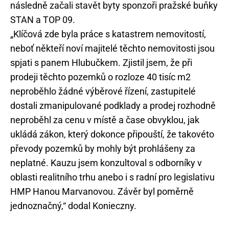
následně začali stavět byty sponzoři pražské buňky
STAN a TOP 09.
„Klíčová zde byla práce s katastrem nemovitostí,
neboť někteří noví majitelé těchto nemovitosti jsou
spjati s panem Hlubučkem. Zjistil jsem, že při
prodeji těchto pozemků o rozloze 40 tisíc m2
neproběhlo žádné výběrové řízení, zastupitelé
dostali zmanipulované podklady a prodej rozhodně
neproběhl za cenu v místě a čase obvyklou, jak
ukládá zákon, který dokonce připouští, že takovéto
převody pozemků by mohly být prohlášeny za
neplatné. Kauzu jsem konzultoval s odborníky v
oblasti realitního trhu anebo i s radní pro legislativu
HMP Hanou Marvanovou. Závěr byl poměrně
jednoznačný,“ dodal Konieczny.