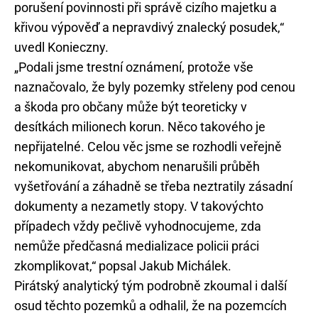
porušení povinnosti při správě cizího majetku a
křivou výpověď a nepravdivý znalecký posudek,“
uvedl Konieczny.
„Podali jsme trestní oznámení, protože vše
naznačovalo, že byly pozemky střeleny pod cenou
a škoda pro občany může být teoreticky v
desítkách milionech korun. Něco takového je
nepřijatelné. Celou věc jsme se rozhodli veřejně
nekomunikovat, abychom nenarušili průběh
vyšetřování a záhadně se třeba neztratily zásadní
dokumenty a nezametly stopy. V takovýchto
případech vždy pečlivě vyhodnocujeme, zda
nemůže předčasná medializace policii práci
zkomplikovat,“ popsal Jakub Michálek.
Pirátský analytický tým podrobně zkoumal i další
osud těchto pozemků a odhalil, že na pozemcích