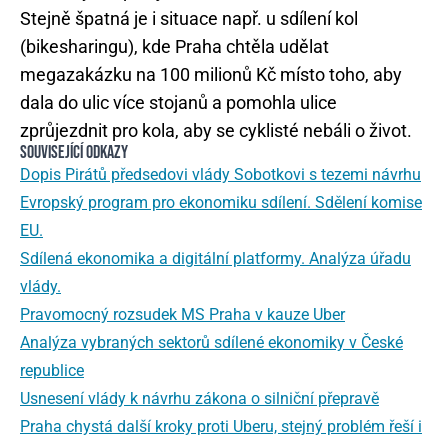
Stejně špatná je i situace např. u sdílení kol
(bikesharingu), kde Praha chtěla udělat
megazakázku na 100 milionů Kč místo toho, aby
dala do ulic více stojanů a pomohla ulice
zprůjezdnit pro kola, aby se cyklisté nebáli o život.
SOUVISEJÍCÍ ODKAZY
Dopis Pirátů předsedovi vlády Sobotkovi s tezemi návrhu
Evropský program pro ekonomiku sdílení. Sdělení komise
EU.
Sdílená ekonomika a digitální platformy. Analýza úřadu
vlády.
Pravomocný rozsudek MS Praha v kauze Uber
Analýza vybraných sektorů sdílené ekonomiky v České
republice
Usnesení vlády k návrhu zákona o silniční přepravě
Praha chystá další kroky proti Uberu, stejný problém řeší i