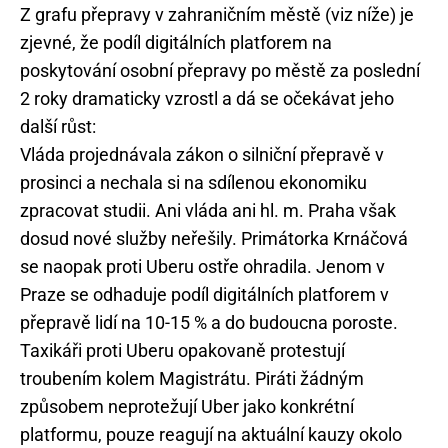
Z grafu přepravy v zahraničním městě (viz níže) je
zjevné, že podíl digitálních platforem na
poskytování osobní přepravy po městě za poslední
2 roky dramaticky vzrostl a dá se očekávat jeho
další růst:
Vláda projednávala zákon o silniční přepravě v
prosinci a nechala si na sdílenou ekonomiku
zpracovat studii. Ani vláda ani hl. m. Praha však
dosud nové služby neřešily. Primátorka Krnáčová
se naopak proti Uberu ostře ohradila. Jenom v
Praze se odhaduje podíl digitálních platforem v
přepravě lidí na 10-15 % a do budoucna poroste.
Taxikáři proti Uberu opakovaně protestují
troubením kolem Magistrátu. Piráti žádným
způsobem neprotežují Uber jako konkrétní
platformu, pouze reagují na aktuální kauzy okolo