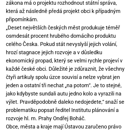
zákona má o projektu rozhodnout státní správa,
která až následně předá projekt obci k případným
připomínkám.
„Deset největších českých měst produkuje téměř
osmdesát procent hrubého domácího produktu
celého Česka. Pokud stát nevyslyší jejich volání,
hrozí stagnace jejich rozvoje a v důsledku
ekonomický propad, který se velmi rychle projeví v
každé české obci. Důležité je zdůraznit, že všechny
čtyři artikuly spolu úzce souvisí a nelze vybrat jen
jeden a ostatní tři nechat „na potom“. Je to stejné,
jako kdybyste sundali autu jedno kolo a vyrazili na
výlet. Pravděpodobně daleko nedojedete,“ snaží se
problematiku popsat ředitel Institutu plánování a
rozvoje hl. m. Prahy Ondřej Boháč.
Obce, města a kraje mají Ústavou zaručeno právo