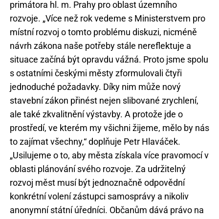
primátora hl. m. Prahy pro oblast územního
rozvoje. „Více než rok vedeme s Ministerstvem pro
místní rozvoj o tomto problému diskuzi, nicméně
návrh zákona naše potřeby stále nereflektuje a
situace začíná být opravdu vážná. Proto jsme spolu
s ostatními českými městy zformulovali čtyři
jednoduché požadavky. Díky nim může nový
stavební zákon přinést nejen slibované zrychlení,
ale také zkvalitnění výstavby. A protože jde o
prostředí, ve kterém my všichni žijeme, mělo by nás
to zajímat všechny,“ doplňuje Petr Hlaváček.
„Usilujeme o to, aby města získala více pravomocí v
oblasti plánování svého rozvoje. Za udržitelný
rozvoj měst musí být jednoznačně odpovědní
konkrétní volení zástupci samosprávy a nikoliv
anonymní státní úředníci. Občanům dává právo na