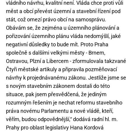
vládního návrhu, kvalitní není. Vláda chce proti vůli
měst a obcí převést územní a stavební řízení pod
stát, což omezí právo obcí na samosprávu.
Obávám se, že zejména u územního plánování a
pořizování územního plánu vláda nedomýšlí, jaké
negativní důsledky to bude mít. Proto Praha
společně s dalšími velkými městy - Brnem,
Ostravou, Plzní a Libercem - zformulovala takzvané
Čtyři městské artikuly a připravila pozměňovací
návrhy k projednávanému zákonu. Jestliže jsme se
s novým stavebním zákonem dostali do této
situace, pak jsem přesvědčená, že jediným
rozumným řešením je nechat reformu stavebního
práva novému Parlamentu a nové vládě, kteří,
věřím, budou odpovědnější,“ dodává radní hl. m.
Prahy pro oblast legislativy Hana Kordová