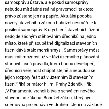
samosprávu ústava, ale pokud samosprávy
nebudou mít žádné reálné pravomoci, tak toto
právo zůstane jen na papíře. Aktuální podoba
novely stavebního zákona bohužel nesměřuje k
posílení samospráv. K urychlení stavebních řízení
nedojde žádným stěhováním úředníků na jedno
místo, které při souběžné digitalizaci stavebních
řízení dává stále menší smysl. Samosprávy měst
musí mít možnost už ve fázi územního plánování
stanovit jasná pravidla, která budou developeři,
úředníci i veřejnost chápat stejně a nebudou se
jejich rozpory řešit až v územním či stavebním
řízení,“ říká primátor hl. m. Prahy Zdeněk Hřib.
„V Parlamentu vrcholí bitva o schválení nového
stavebního zákona. Bohužel zákon, který nyní
sněmovna projednává ve druhém čtení na základě