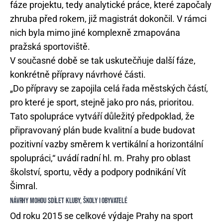
fáze projektu, tedy analytické práce, které započaly
zhruba před rokem, již magistrát dokončil. V rámci
nich byla mimo jiné komplexně zmapována
pražská sportoviště.
V současné době se tak uskutečňuje další fáze,
konkrétně přípravy návrhové části.
„Do přípravy se zapojila celá řada městských částí,
pro které je sport, stejně jako pro nás, prioritou.
Tato spolupráce vytváří důležitý předpoklad, že
připravovaný plán bude kvalitní a bude budovat
pozitivní vazby směrem k vertikální a horizontální
spolupráci,“ uvádí radní hl. m. Prahy pro oblast
školství, sportu, vědy a podpory podnikání Vít
Šimral.
NÁVRHY MOHOU SDÍLET KLUBY, ŠKOLY I OBYVATELÉ
Od roku 2015 se celkové výdaje Prahy na sport