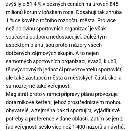
zvýšily o 51,4 % v běžných cenách na úroveň 845
milionů korun v loňském roce. Dosahují tak zhruba
1 % celkového ročního rozpočtu města. Pro více
než polovinu sportovních organizací je však
současná podpora nedostačující. Důležitým
aspektem plánu jsou proto i názory všech
dotčených zájmových skupin. A to nejen
samotných sportovních organizací, svazů, klubů,
tělovýchovných jednot či provozovatelů sportovišť,
ale také zástupců města a městských částí, škol a
samozřejmě také veřejnosti.
Magistrát proto v rámci přípravy plánu provozuje
dotazníkové šetření, jehož prostřednictvím mohou
obyvatelé, a zejména pak ti sportující, vyjádřit své
potřeby a preference v dané oblasti. Zatím se jen z
řad veřejnosti sešlo více než 1 400 názorů a návrhů.