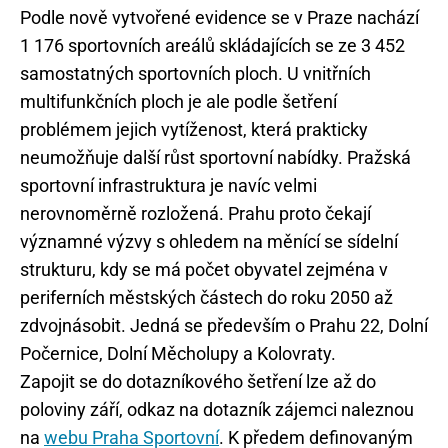
Podle nově vytvořené evidence se v Praze nachází
1 176 sportovních areálů skládajících se ze 3 452
samostatných sportovních ploch. U vnitřních
multifunkčních ploch je ale podle šetření
problémem jejich vytíženost, která prakticky
neumožňuje další růst sportovní nabídky. Pražská
sportovní infrastruktura je navíc velmi
nerovnoměrně rozložená. Prahu proto čekají
významné výzvy s ohledem na měnící se sídelní
strukturu, kdy se má počet obyvatel zejména v
periferních městských částech do roku 2050 až
zdvojnásobit. Jedná se především o Prahu 22, Dolní
Počernice, Dolní Měcholupy a Kolovraty.
Zapojit se do dotazníkového šetření lze až do
poloviny září, odkaz na dotazník zájemci naleznou
na
webu Praha Sportovní
. K předem definovaným