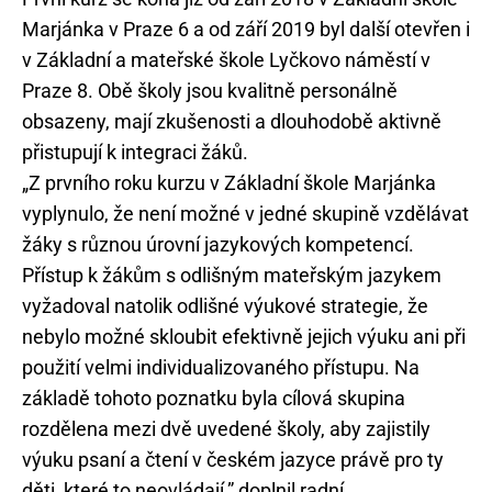
Marjánka v Praze 6 a od září 2019 byl další otevřen i
v Základní a mateřské škole Lyčkovo náměstí v
Praze 8. Obě školy jsou kvalitně personálně
obsazeny, mají zkušenosti a dlouhodobě aktivně
přistupují k integraci žáků.
„Z prvního roku kurzu v Základní škole Marjánka
vyplynulo, že není možné v jedné skupině vzdělávat
žáky s různou úrovní jazykových kompetencí.
Přístup k žákům s odlišným mateřským jazykem
vyžadoval natolik odlišné výukové strategie, že
nebylo možné skloubit efektivně jejich výuku ani při
použití velmi individualizovaného přístupu. Na
základě tohoto poznatku byla cílová skupina
rozdělena mezi dvě uvedené školy, aby zajistily
výuku psaní a čtení v českém jazyce právě pro ty
děti, které to neovládají,” doplnil radní.