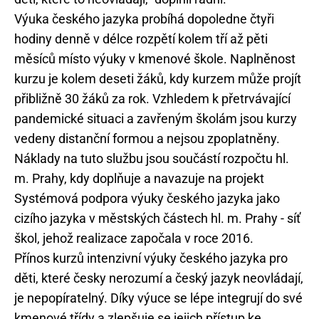
Výuka českého jazyka probíhá dopoledne čtyři
hodiny denně v délce rozpětí kolem tří až pěti
měsíců místo výuky v kmenové škole. Naplněnost
kurzu je kolem deseti žáků, kdy kurzem může projít
přibližně 30 žáků za rok. Vzhledem k přetrvávající
pandemické situaci a zavřeným školám jsou kurzy
vedeny distanční formou a nejsou zpoplatněny.
Náklady na tuto službu jsou součástí rozpočtu hl.
m. Prahy, kdy doplňuje a navazuje na projekt
Systémová podpora výuky českého jazyka jako
cizího jazyka v městských částech hl. m. Prahy - síť
škol, jehož realizace započala v roce 2016.
Přínos kurzů intenzivní výuky českého jazyka pro
děti, které česky nerozumí a český jazyk neovládají,
je nepopíratelný. Díky výuce se lépe integrují do své
kmenové třídy a zlepšuje se jejich přístup ke