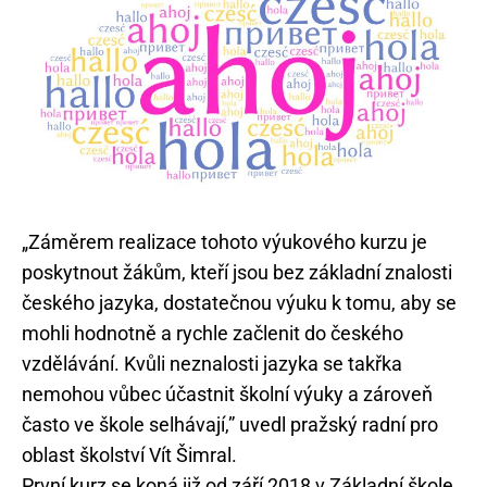
„Záměrem realizace tohoto výukového kurzu je
poskytnout žákům, kteří jsou bez základní znalosti
českého jazyka, dostatečnou výuku k tomu, aby se
mohli hodnotně a rychle začlenit do českého
vzdělávání. Kvůli neznalosti jazyka se takřka
nemohou vůbec účastnit školní výuky a zároveň
často ve škole selhávají,” uvedl pražský radní pro
oblast školství Vít Šimral.
První kurz se koná již od září 2018 v Základní škole