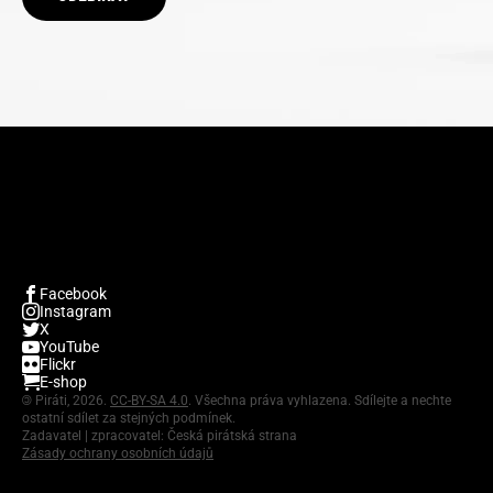
Facebook
Instagram
X
YouTube
Flickr
E-shop
©
Piráti, 2026.
CC-BY-SA 4.0
. Všechna práva vyhlazena. Sdílejte a nechte
ostatní sdílet za stejných podmínek.
Zadavatel | zpracovatel: Česká pirátská strana
Zásady ochrany osobních údajů