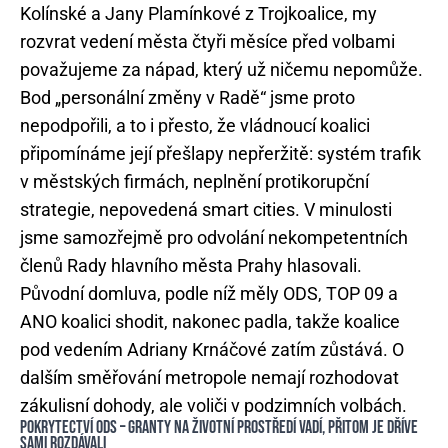
Kolínské a Jany Plamínkové z Trojkoalice, my
rozvrat vedení města čtyři měsíce před volbami
považujeme za nápad, který už ničemu nepomůže.
Bod „personální změny v Radě“ jsme proto
nepodpořili, a to i přesto, že vládnoucí koalici
připomínáme její přešlapy nepřeržitě: systém trafik
v městských firmách, neplnění protikorupční
strategie, nepovedená smart cities. V minulosti
jsme samozřejmě pro odvolání nekompetentních
členů Rady hlavního města Prahy hlasovali.
Původní domluva, podle níž měly ODS, TOP 09 a
ANO koalici shodit, nakonec padla, takže koalice
pod vedením Adriany Krnáčové zatím zůstává. O
dalším směřování metropole nemají rozhodovat
zákulisní dohody, ale voliči v podzimních volbách.
POKRYTECTVÍ ODS – GRANTY NA ŽIVOTNÍ PROSTŘEDÍ VADÍ, PŘITOM JE DŘÍVE
SAMI ROZDÁVALI