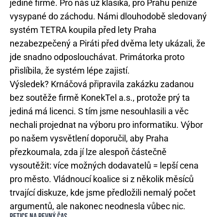
jediné firmě. Pro nás už klasika, pro Prahu peníze
vysypané do záchodu. Námi dlouhodobě sledovaný
systém TETRA koupila před lety Praha
nezabezpečený a Piráti před dvěma lety ukázali, že
jde snadno odposlouchávat. Primátorka proto
přislíbila, že systém lépe zajistí.
Výsledek? Krnáčová připravila zakázku zadanou
bez soutěže firmě KonekTel a.s., protože prý ta
jediná má licenci. S tím jsme nesouhlasili a věc
nechali projednat na výboru pro informatiku. Výbor
po našem vysvětlení doporučil, aby Praha
přezkoumala, zda jí lze alespoň částečně
vysoutěžit: více možných dodavatelů = lepší cena
pro město. Vládnoucí koalice si z několik měsíců
trvající diskuze, kde jsme předložili nemalý počet
argumentů, ale nakonec neodnesla vůbec nic.
PETICE NA PEVNÝ ČAS