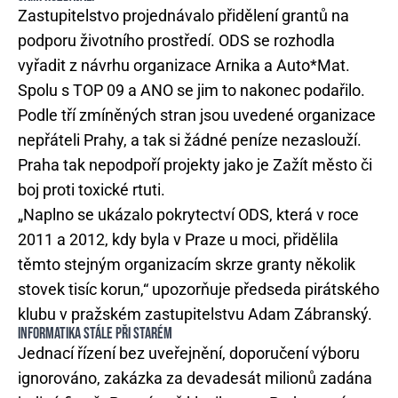
Zastupitelstvo projednávalo přidělení grantů na
podporu životního prostředí. ODS se rozhodla
vyřadit z návrhu organizace Arnika a Auto*Mat.
Spolu s TOP 09 a ANO se jim to nakonec podařilo.
Podle tří zmíněných stran jsou uvedené organizace
nepřáteli Prahy, a tak si žádné peníze nezaslouží.
Praha tak nepodpoří projekty jako je Zažít město či
boj proti toxické rtuti.
„Naplno se ukázalo pokrytectví ODS, která v roce
2011 a 2012, kdy byla v Praze u moci, přidělila
těmto stejným organizacím skrze granty několik
stovek tisíc korun,“ upozorňuje předseda pirátského
klubu v pražském zastupitelstvu Adam Zábranský.
INFORMATIKA STÁLE PŘI STARÉM
Jednací řízení bez uveřejnění, doporučení výboru
ignorováno, zakázka za devadesát milionů zadána