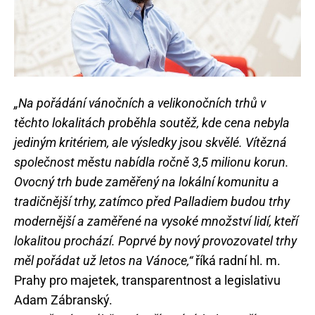
„Na pořádání vánočních a velikonočních trhů v
těchto lokalitách proběhla soutěž, kde cena nebyla
jediným kritériem, ale výsledky jsou skvělé. Vítězná
společnost městu nabídla ročně 3,5 milionu korun.
Ovocný trh bude zaměřený na lokální komunitu a
tradičnější trhy, zatímco před Palladiem budou trhy
modernější a zaměřené na vysoké množství lidí, kteří
lokalitou prochází. Poprvé by nový provozovatel trhy
měl pořádat už letos na Vánoce,“
říká radní hl. m.
Prahy pro majetek, transparentnost a legislativu
Adam Zábranský.