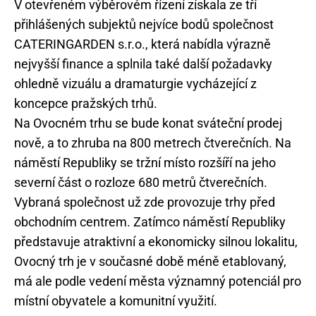
V otevřeném výběrovém řízení získala ze tří
přihlášených subjektů nejvíce bodů společnost
CATERINGARDEN s.r.o., která nabídla výrazně
nejvyšší finance a splnila také další požadavky
ohledně vizuálu a dramaturgie vycházející z
koncepce pražských trhů.
Na Ovocném trhu se bude konat sváteční prodej
nově, a to zhruba na 800 metrech čtverečních. Na
náměstí Republiky se tržní místo rozšíří na jeho
severní část o rozloze 680 metrů čtverečních.
Vybraná společnost už zde provozuje trhy před
obchodním centrem. Zatímco náměstí Republiky
představuje atraktivní a ekonomicky silnou lokalitu,
Ovocný trh je v současné době méně etablovaný,
má ale podle vedení města významný potenciál pro
místní obyvatele a komunitní využití.