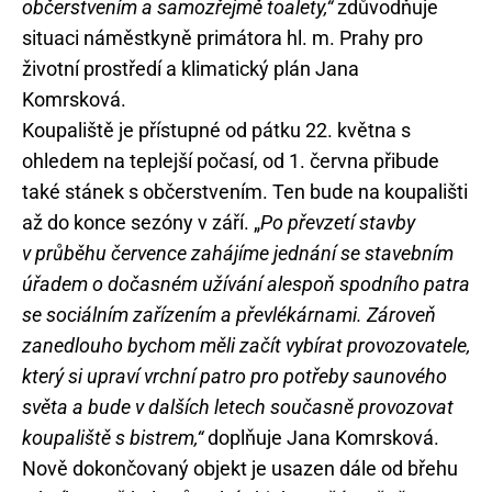
občerstvením a samozřejmě toalety,“
zdůvodňuje
situaci náměstkyně primátora hl. m. Prahy pro
životní prostředí a klimatický plán Jana
Komrsková.
Koupaliště je přístupné od pátku 22. května s
ohledem na teplejší počasí, od 1. června přibude
také stánek s občerstvením. Ten bude na koupališti
až do konce sezóny v září. „
Po převzetí stavby
v průběhu července zahájíme jednání se stavebním
úřadem o dočasném užívání alespoň spodního patra
se sociálním zařízením a převlékárnami. Zároveň
zanedlouho bychom měli začít vybírat provozovatele,
který si upraví vrchní patro pro potřeby saunového
světa a bude v dalších letech současně provozovat
koupaliště s bistrem,“
doplňuje Jana Komrsková.
Nově dokončovaný objekt je usazen dále od břehu