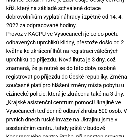
kříž, který na základě schválené dotace
dobrovolníkům vyplatí náhrady i zpětně od 14. 4.
2022 za odpracované hodiny.
Provoz v KACPU ve Vysočanech je co do počtu
odbavených uprchlíků klidný, přestože došlo od 2.
května ke zkrácení lhůt na registraci válečných
uprchlíků po příjezdu. Nová lhůta je 3 dny, což
znamená, že je nutné se do této doby osobně
registrovat po příjezdu do České republiky. Změna
současně platí pro hlášení změny místa pobytu u
cizinecké policie, která je zkrácena také na 3 dny.
„Krajské asistenční centrum pomoci Ukrajině ve
Vysočanech teď denně odbaví zhruba 500 osob. V
prvních dnech ruské invaze na Ukrajinu jsme v
asistenčním centru, tehdy ještě v budově
Kongresového centra Praha, při nonstop provozu