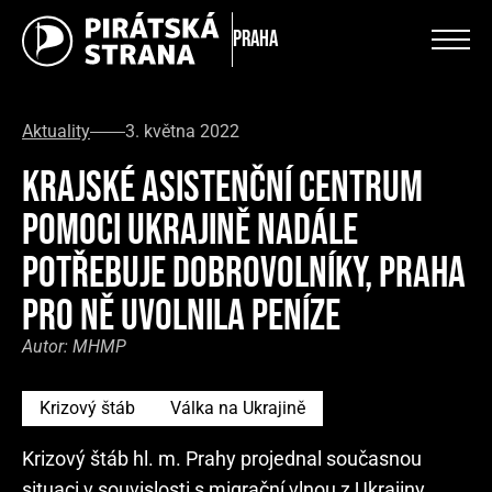
Praha
Aktuality
3. května 2022
KRAJSKÉ ASISTENČNÍ CENTRUM
POMOCI UKRAJINĚ NADÁLE
POTŘEBUJE DOBROVOLNÍKY, PRAHA
PRO NĚ UVOLNILA PENÍZE
Autor:
MHMP
Krizový štáb
Válka na Ukrajině
Krizový štáb hl. m. Prahy projednal současnou
situaci v souvislosti s migrační vlnou z Ukrajiny.