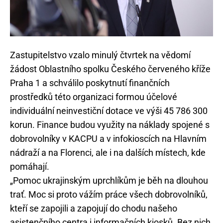
Zastupitelstvo vzalo minulý čtvrtek na vědomí
žádost Oblastního spolku Českého červeného kříže
Praha 1 a schválilo poskytnutí finančních
prostředků této organizaci formou účelové
individuální neinvestiční dotace ve výši 45 786 300
korun. Finance budou využity na náklady spojené s
dobrovolníky v KACPU a v infokioscích na Hlavním
nádraží a na Florenci, ale i na dalších místech, kde
pomáhají.
„Pomoc ukrajinským uprchlíkům je běh na dlouhou
trať. Moc si proto vážím práce všech dobrovolníků,
kteří se zapojili a zapojují do chodu našeho
asistenčního centra i informačních kiosků. Bez nich