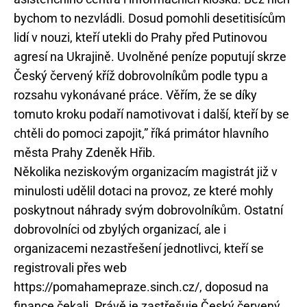
bychom to nezvládli. Dosud pomohli desetitisícům
lidí v nouzi, kteří utekli do Prahy před Putinovou
agresí na Ukrajině. Uvolněné peníze poputují skrze
Český červený kříž dobrovolníkům podle typu a
rozsahu vykonávané práce. Věřím, že se díky
tomuto kroku podaří namotivovat i další, kteří by se
chtěli do pomoci zapojit,” říká primátor hlavního
města Prahy Zdeněk Hřib.
Několika neziskovým organizacím magistrát již v
minulosti udělil dotaci na provoz, ze které mohly
poskytnout náhrady svým dobrovolníkům. Ostatní
dobrovolníci od zbylých organizací, ale i
organizacemi nezastřešení jednotlivci, kteří se
registrovali přes web
https://pomahamepraze.sinch.cz/, doposud na
finance čekali. Právě je zastřešuje Český červený