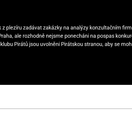
ak z plezíru zadávat zakázky na analýzy konzultačním fi
 Praha, ale rozhodně nejsme ponecháni na pospas konku
klubu Pirátů jsou uvolněni Pirátskou stranou, aby se moh