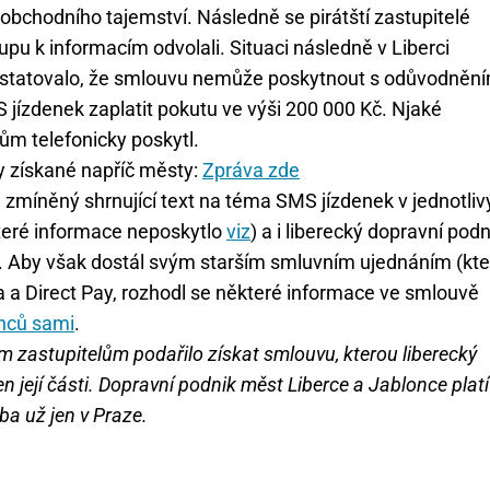
obchodního tajemství. Následně se pirátští zastupitelé
pu k informacím odvolali. Situaci následně v Liberci
statovalo, že smlouvu nemůže poskytnout s odůvodnění
 jízdenek zaplatit pokutu ve výši 200 000 Kč. Njaké
m telefonicky poskytl.
y získané napříč městy:
Zpráva zde
e zmíněný shrnující text na téma SMS jízdenek v jednotli
teré informace neposkytlo
viz
) a i liberecký dopravní podn
. Aby však dostál svým starším smluvním ujednáním (kte
 a Direct Pay, rozhodl se některé informace ve smlouvě
nců sami
.
m zastupitelům podařilo získat smlouvu, kterou liberecký
en její části. Dopravní podnik měst Liberce a Jablonce platí
ba už jen v Praze.