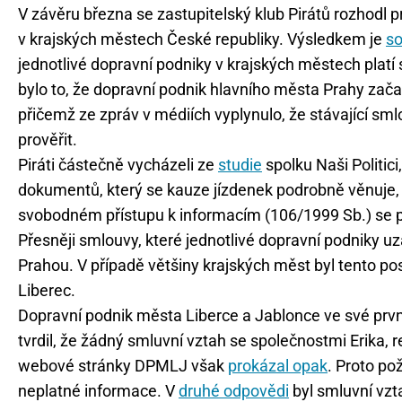
V závěru března se zastupitelský klub Pirátů rozhod
v krajských městech České republiky. Výsledkem je
s
jednotlivé dopravní podniky v krajských městech pl
bylo to, že dopravní podnik hlavního města Prahy zača
přičemž ze zpráv v médiích vyplynulo, že stávající s
prověřit.
Piráti částečně vycházeli ze
studie
spolku Naši Politic
dokumentů, který se kauze jízdenek podrobně věnuje, 
svobodném přístupu k informacím (106/1999 Sb.) se pro
Přesněji smlouvy, které jednotlivé dopravní podniky u
Prahou. V případě většiny krajských měst byl tento p
Liberec.
Dopravní podnik města Liberce a Jablonce ve své prvn
tvrdil, že žádný smluvní vztah se společnostmi Erika,
webové stránky DPMLJ však
prokázal opak
. Proto po
neplatné informace. V
druhé odpovědi
byl smluvní vzt