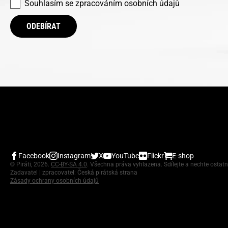
Souhlasím se
zpracováním osobních údajů
ODEBÍRAT
Facebook
Instagram
X
YouTube
Flickr
E-shop
©
Piráti, 2026.
CC-BY-SA 4.0
. Všechna práva vyhlazena. Sdílejte a nechte ostatn
Zadavatel | zpracovatel: Česká pirátská strana
Zásady ochrany osobních údajů