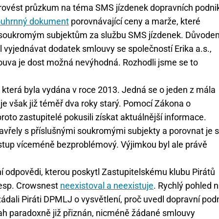
l provést průzkum na téma SMS jízdenek dopravních podni
ouhrnný dokument
porovnávající ceny a marže, které
atí soukromým subjektům za službu SMS jízdenek. Důvode
l vyjednávat dodatek smlouvy se společností Erika a.s.,
mlouva je dost možná nevýhodná. Rozhodli jsme se to
i, která byla vydána v roce 2013. Jedná se o jeden z mála
je však již téměř dva roky starý. Pomocí Zákona o
to zastupitelé pokusili získat aktuálnější informace.
zavřely s příslušnými soukromými subjekty a porovnat je s
ostup víceméně bezproblémový. Výjimkou byl ale právě
í odpovědi, kterou poskytl Zastupitelskému klubu Pirátů
 resp. Crowsnest
neexistoval a neexistuje
. Rychlý pohled 
žádali Piráti DPMLJ o vysvětlení, proč uvedl dopravní pod
ah paradoxně již přiznán, nicméně žádané smlouvy