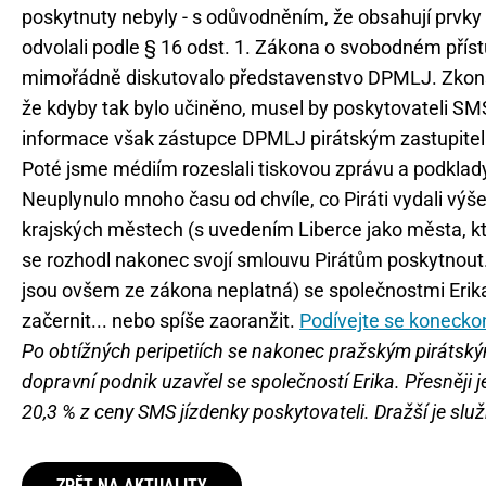
poskytnuty nebyly - s odůvodněním, že obsahují prvky 
odvolali podle § 16 odst. 1. Zákona o svobodném přístu
mimořádně diskutovalo představenstvo DPMLJ. Zkon
že kdyby tak bylo učiněno, musel by poskytovateli SMS
informace však zástupce DPMLJ pirátským zastupitelů
Poté jsme médiím rozeslali tiskovou zprávu a podklad
Neuplynulo mnoho času od chvíle, co Piráti vydali výš
krajských městech (s uvedením Liberce jako města, k
se rozhodl nakonec svojí smlouvu Pirátům poskytnout
jsou ovšem ze zákona neplatná) se společnostmi Erika
začernit... nebo spíše zaoranžit.
Podívejte se konecko
Po obtížných peripetiích se nakonec pražským pirátský
dopravní podnik uzavřel se společností Erika. Přesněji j
20,3 % z ceny SMS jízdenky poskytovateli. Dražší je služ
ZPĚT NA AKTUALITY