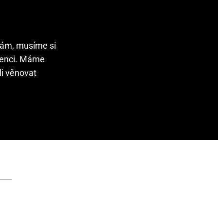
rmám, musíme si
renci. Máme
li věnovat