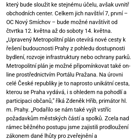
který bude sloužit ke stejnému účelu, avšak uvnitř
obchodních center. Celkem jich navštíví 7, první –
OC Nový Smíchov – bude možné navštívit od
čtvrtka 12. května až do soboty 14. května.
„Upravený Metropolitní plán otevírá nové cesty k
řešení budoucnosti Prahy z pohledu dostupnosti
bydlení, rozvoje infrastruktury nebo ochrany parků.
Metropolitní plán je možné připomínkovat také on-
line prostřednictvím Portálu Pražana. Na úrovni
celé České republiky je to naprosto unikátní cesta,
kterou se Praha vydává, i s ohledem na pohodlí a
participaci občanů,” říká Zdeněk Hřib, primátor hl.
m. Prahy. „Podařilo se nám také vyjít vstříc
požadavkům městských částí a spolků. Zcela nad
rámec běžného postupu jsme zajistili prodloužení
zákonem dané lhůty pro zveřejnění a