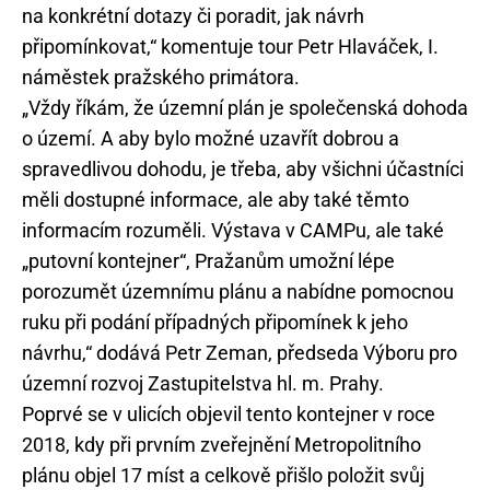
na konkrétní dotazy či poradit, jak návrh
připomínkovat,“ komentuje tour Petr Hlaváček, I.
náměstek pražského primátora.
„Vždy říkám, že územní plán je společenská dohoda
o území. A aby bylo možné uzavřít dobrou a
spravedlivou dohodu, je třeba, aby všichni účastníci
měli dostupné informace, ale aby také těmto
informacím rozuměli. Výstava v CAMPu, ale také
„putovní kontejner“, Pražanům umožní lépe
porozumět územnímu plánu a nabídne pomocnou
ruku při podání případných připomínek k jeho
návrhu,“ dodává Petr Zeman, předseda Výboru pro
územní rozvoj Zastupitelstva hl. m. Prahy.
Poprvé se v ulicích objevil tento kontejner v roce
2018, kdy při prvním zveřejnění Metropolitního
plánu objel 17 míst a celkově přišlo položit svůj