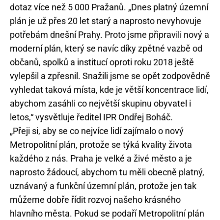
dotaz více než 5 000 Pražanů. „Dnes platný územní
plán je už přes 20 let starý a naprosto nevyhovuje
potřebám dnešní Prahy. Proto jsme připravili nový a
moderní plán, který se navíc díky zpětné vazbě od
občanů, spolků a institucí oproti roku 2018 ještě
vylepšil a zpřesnil. Snažili jsme se opět zodpovědně
vyhledat taková místa, kde je větší koncentrace lidí,
abychom zasáhli co největší skupinu obyvatel i
letos,“ vysvětluje ředitel IPR Ondřej Boháč.
„Přeji si, aby se co nejvíce lidí zajímalo o nový
Metropolitní plán, protože se týká kvality života
každého z nás. Praha je velké a živé město a je
naprosto žádoucí, abychom tu měli obecně platný,
uznávaný a funkční územní plán, protože jen tak
můžeme dobře řídit rozvoj našeho krásného
hlavního města. Pokud se podaří Metropolitní plán