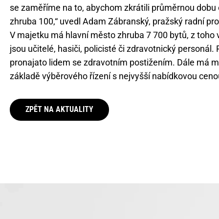
se zaměříme na to, abychom zkrátili průměrnou dobu o
zhruba 100,“ uvedl Adam Zábranský, pražský radní pro
V majetku má hlavní město zhruba 7 700 bytů, z toho 
jsou učitelé, hasiči, policisté či zdravotnický personál
pronajato lidem se zdravotním postižením. Dále má měs
základě výběrového řízení s nejvyšší nabídkovou cenou
ZPĚT NA AKTUALITY