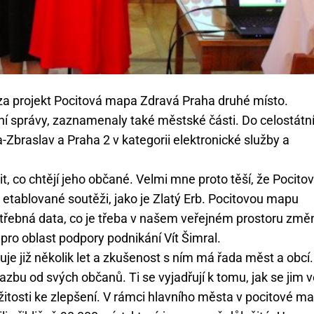
 za projekt Pocitová mapa Zdravá Praha druhé místo.
tátní správy, zaznamenaly také městské části. Do celostátn
-Zbraslav a Praha 2 v kategorii elektronické služby a
tit, co chtějí jeho občané. Velmi mne proto těší, že Pocito
etablované soutěži, jako je Zlatý Erb. Pocitovou mapu
třebná data, co je třeba v našem veřejném prostoru změn
hy pro oblast podpory podnikání Vít Šimral.
uje již několik let a zkušenost s ním má řada měst a obcí.
u od svých občanů. Ti se vyjadřují k tomu, jak se jim v
ležitosti ke zlepšení. V rámci hlavního města v pocitové m