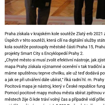
Praha získala v krajském kole soutěže Zlatý erb 2021
Úspěch v této soutěži, která cílí na digitální služby s
kola soutěže postoupily městské části Praha 15, Praha
projekty Smart City s Encyklopedií Prahy 2.
„Chytré město si musí zvolit efektivní nástroje, jak zjis
mapa Prahy získala významné ocenění v tak tradiční a 
máme spuštěnou teprve chvilku, ale už teď dodává po
a jak se při utváření dále ubírat,“ říká radní hl. m. Pra
Pocitová mapa je nástroj, který v České republice fung
Pomocí pocitové mapy mohou města sbírat zpětnou vazb
městech žije či kde tráví volný čas a případně vidí pří