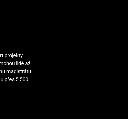
rt projekty
 mohou lidé až
kému magistrátu
tu přes 5 500