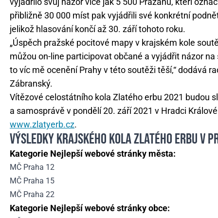
vyjádřilo svůj názor více jak 5 500 Pražanů, kteří označi
přibližně 30 000 míst pak vyjádřili své konkrétní podn
jelikož hlasování končí až 30. září tohoto roku.
„Úspěch pražské pocitové mapy v krajském kole soutěže
můžou on-line participovat občané a vyjádřit názor na 
to víc mě ocenění Prahy v této soutěži těší,“ dodává r
Zábranský.
Vítězové celostátního kola Zlatého erbu 2021 budou sl
a samosprávě v pondělí 20. září 2021 v Hradci Králové
www.zlatyerb.cz
.
VÝSLEDKY KRAJSKÉHO KOLA ZLATÉHO ERBU V P
Kategorie Nejlepší webové stránky města:
MČ Praha 12
MČ Praha 15
MČ Praha 22
Kategorie Nejlepší webové stránky obce: