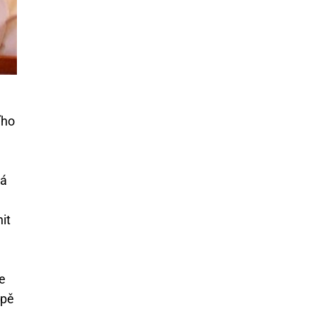
ího
vá
it
e
apě