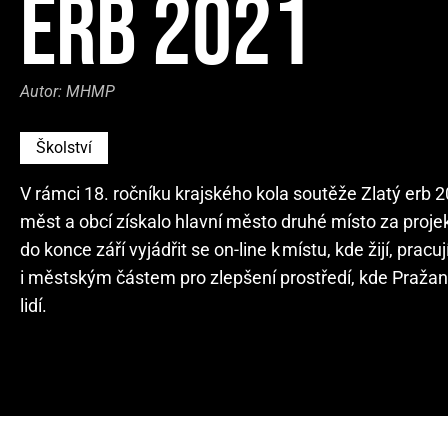
ERB 2021
Autor:
MHMP
Školství
V rámci 18. ročníku krajského kola soutěže Zlatý erb 2
měst a obcí získalo hlavní město druhé místo za proj
do konce září vyjádřit se on-line k místu, kde žijí, pra
i městským částem pro zlepšení prostředí, kde Pražané
lidí.