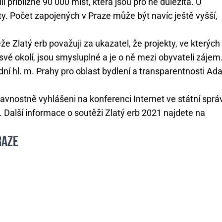
li přibližně 90 000 míst, která jsou pro ně důležitá. U
ěty. Počet zapojených v Praze může být navíc ještě vyšší,
 Zlatý erb považuji za ukazatel, že projekty, ve kterých
své okolí, jsou smysluplné a je o ně mezi obyvateli zájem
adní hl. m. Prahy pro oblast bydlení a transparentnosti A
avnostně vyhlášeni na konferenci Internet ve státní sprá
. Další informace o soutěži Zlatý erb 2021 najdete na
RAZE