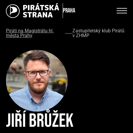
Praha
Piráti na Magistrátu hl.
Zastupitelský klub Pirátů
města Prahy
v ZHMP
Jiří Brůžek