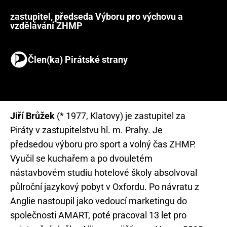
zastupitel, předseda Výboru pro výchovu a
vzdělávání ZHMP
Člen(ka) Pirátské strany
Jiří Brůžek
(* 1977, Klatovy) je zastupitel za
Piráty v zastupitelstvu hl. m. Prahy. Je
předsedou výboru pro sport a volný čas ZHMP.
Vyučil se kuchařem a po dvouletém
nástavbovém studiu hotelové školy absolvoval
půlroční jazykový pobyt v Oxfordu. Po návratu z
Anglie nastoupil jako vedoucí marketingu do
společnosti AMART, poté pracoval 13 let pro