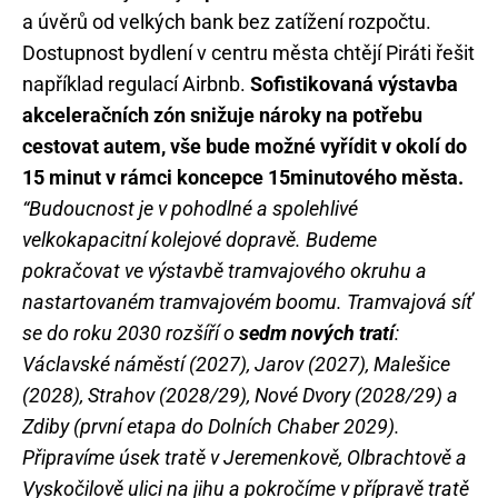
a úvěrů od velkých bank bez zatížení rozpočtu.
Dostupnost bydlení v centru města chtějí Piráti řešit
například regulací Airbnb.
Sofistikovaná výstavba
akceleračních zón snižuje nároky na potřebu
cestovat autem, vše bude možné vyřídit v okolí do
15 minut v rámci koncepce 15minutového města.
“Budoucnost je v pohodlné a spolehlivé
velkokapacitní kolejové dopravě. Budeme
pokračovat ve výstavbě tramvajového okruhu a
nastartovaném tramvajovém boomu. Tramvajová síť
se do roku 2030 rozšíří o
sedm nových tratí
:
Václavské náměstí (2027), Jarov (2027), Malešice
(2028), Strahov (2028/29), Nové Dvory (2028/29) a
Zdiby (první etapa do Dolních Chaber 2029).
Připravíme úsek tratě v Jeremenkově, Olbrachtově a
Vyskočilově ulici na jihu a pokročíme v přípravě tratě