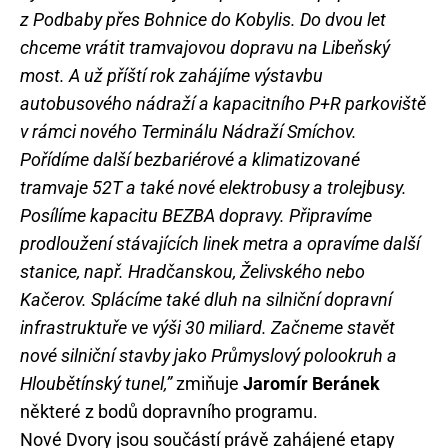
z Podbaby přes Bohnice do Kobylis. Do dvou let
chceme vrátit tramvajovou dopravu na Libeňský
most. A už příští rok zahájíme výstavbu
autobusového nádraží a kapacitního P+R parkoviště
v rámci nového Terminálu Nádraží Smíchov.
Pořídíme další bezbariérové a klimatizované
tramvaje 52T a také nové elektrobusy a trolejbusy.
Posílíme kapacitu BEZBA dopravy. Připravíme
prodloužení stávajících linek metra a opravíme další
stanice, např. Hradčanskou, Želivského nebo
Kačerov. Splácíme také dluh na silniční dopravní
infrastruktuře ve výši 30 miliard. Začneme stavět
nové silniční stavby jako Průmyslový polookruh a
Hloubětínský tunel,”
zmiňuje
Jaromír Beránek
některé z bodů dopravního programu.
Nové Dvory jsou součástí právě zahájené etapy