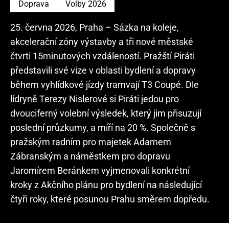
Doprava
Volby 2026
25. června 2026, Praha – Sázka na koleje,
akcelerační zóny výstavby a tři nové městské
čtvrti 15minutových vzdáleností. Pražští Piráti
představili své vize v oblasti bydlení a dopravy
během vyhlídkové jízdy tramvají T3 Coupé. Dle
lídryně Terezy Nislerové si Piráti jedou pro
dvouciferný volební výsledek, který jim přisuzují
poslední průzkumy, a míří na 20 %. Společně s
pražským radním pro majetek Adamem
Zábranským a náměstkem pro dopravu
Jaromírem Beránkem vyjmenovali konkrétní
kroky z Akčního plánu pro bydlení na následující
čtyři roky, které posunou Prahu směrem dopředu.