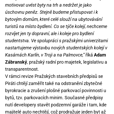
motivovat uvést byty na trh a nedržet je jako
úschovnu peněz. Stejně budeme přistupovat i k
bytovým domům, které celé slouží na ubytovávání
turistů na místo bydlení.
Co se týče kolejí, nechceme
rozvíjet jen ty dopravní, ale i koleje pro bydlení
studentstva.
Ve spolupráci s pražskými univerzitami
nastartujeme výstavbu nových studentských kolejí v
Kasárnách Karlín, v Troji a na Palmovce,”
říká
Adam
Zábranský
, pražský radní pro majetek, legislativu a
transparentnost.
V rámci revize Pražských stavebních předpisů se
Piráti chtějí zaměřit také na odstranění zbytečné
byrokracie a zrušení plošné parkovací povinnosti u
bytů, tzv. parkovacích minim. Současné předpisy
nutí developery stavět podzemní garáže i tam, kde
majitelé auto nechtějí, což prodražuje jeden byt až