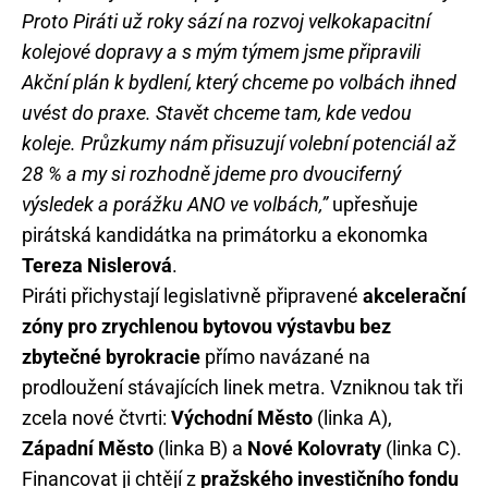
Proto Piráti už roky sází na rozvoj velkokapacitní
kolejové dopravy a s mým týmem jsme připravili
Akční plán k bydlení, který chceme po volbách ihned
uvést do praxe. Stavět chceme tam, kde vedou
koleje. Průzkumy nám přisuzují volební potenciál až
28 % a my si rozhodně jdeme pro dvouciferný
výsledek a porážku ANO ve volbách,”
upřesňuje
pirátská kandidátka na primátorku a ekonomka
Tereza Nislerová
.
Piráti přichystají legislativně připravené
akcelerační
zóny pro zrychlenou bytovou výstavbu bez
zbytečné byrokracie
přímo navázané na
prodloužení stávajících linek metra. Vzniknou tak tři
zcela nové čtvrti:
Východní Město
(linka A),
Západní Město
(linka B) a
Nové Kolovraty
(linka C).
Financovat ji chtějí z
pražského investičního fondu