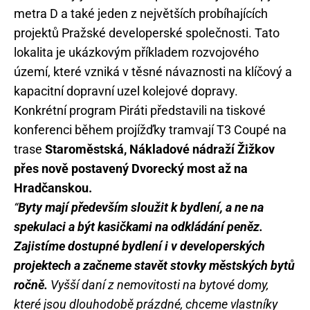
metra D a také jeden z největších probíhajících
projektů Pražské developerské společnosti. Tato
lokalita je ukázkovým příkladem rozvojového
území, které vzniká v těsné návaznosti na klíčový a
kapacitní dopravní uzel kolejové dopravy.
Konkrétní program Piráti představili na tiskové
konferenci během projížďky tramvají T3 Coupé na
trase
Staroměstská, Nákladové nádraží Žižkov
přes nově postavený Dvorecký most až na
Hradčanskou.
“
Byty mají především sloužit k bydlení, a ne na
spekulaci a být kasičkami na odkládání peněz.
Zajistíme dostupné bydlení i v developerských
projektech a začneme stavět stovky městských bytů
ročně.
Vyšší daní z nemovitosti na bytové domy,
které jsou dlouhodobě prázdné, chceme vlastníky