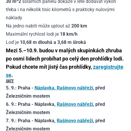
30 m^2
solárních panelů dokáže v létě dodávat výkon
třeba i na několik tisíc kilometrů s prakticky nulovými
náklady
Na jedno nabití může uplout až
200 km
Maximální rychlost lodi je
18 km/h
Loď je
10,68 m dlouhá a
3,68 m
široká
Mezi 5.–10.9. budou v malých skupinkách zhruba
po osmi lidech probíhat po celý den prohlídky lodi.
Pokud chcete mít jistý čas prohlídky,
zaregistrujte
se
.
AKCE
5. 9.: Praha -
Náplavka, Rašínovo nábřeží
, před
Železničním mostem
6. 9.: Praha - Náplavka,
Rašínovo nábřeží
, před
Železničním mostem
7. 9.: Praha - Náplavka,
Rašínovo nábřeží
, před
Železničním mostem