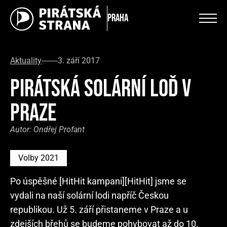
Praha
Aktuality
3. září 2017
PIRÁTSKÁ SOLÁRNÍ LOĎ V
PRAZE
Autor:
Ondřej Profant
Volby 2021
Po úspěšné [HitHit kampani][HitHit] jsme se
vydali na naší solární lodi napříč Českou
republikou. Už 5. září přistaneme v Praze a u
zdejších břehů se budeme pohybovat až do 10.