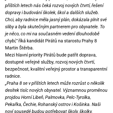
příštích letech nás čeká rozvoj nových čtvrtí, řešení
dopravy i budování školek, škol a dalších služeb.
Chci, aby radnice měla jasný plán, dokázala plnit své
sliby a byla skutečným partnerem pro obyvatele. To
je něco, co mi na současném vedení dlouhodobě
chybí,“
říká kandidát Pirátů na starostu Prahy 8
Martin Štěrba.
Mezi hlavní priority Pirátů bude patřit doprava,
dostupné veřejné služby, rozvoj nových čtvrtí,
bezpečnost, kvalitní veřejný prostor a transparentní
radnice.
„Praha 8 se v příštích letech může rozrůst o několik
desítek tisíc nových obyvatel. Významnou proměnou
projdou Horní Libeň, Palmovka, Pelc-Tyrolka,
Pekařka, Čechie, Rohanský ostrov i Košinka. Naši
noví sousedé budou potřebovat školy, školky,